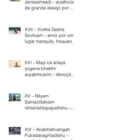
Janasamsadi – ausência
de grande desejo por
companhia
XVII – Vivikta Desha
Sevitvam – amor por um
lugar tranquilo, frequentar
um lugar isolado.
XVI – Mayi ca anaya
yogena bhakthi
avyabhicarini – devoção
inabalável ao Senhor.
XV – Nityam
Samacittatvam
Ishtanishtopapattishu –
neutralidade diante do
desejável e do
indesejável.
XIV – Anabhishvangah
Putradaragrhadishu –