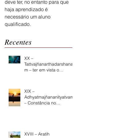
deve ter, no entanto para que
haja aprendizado é
necessário um aluno
qualificado.
Recentes
XX –
Tattvajñanarthadarshana
m – ter em vista o
propósito do
conhecimento da
Verdade
XIX –
Adhyatmajñananityatvam
– Constância no
conhecimento centrado
no Ser
XVIII – Aratih