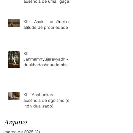
ausência de uma ligação
pegajosa pelas coisas e
pessoas queridas
XIII – Asakti – ausência da
atitude de propriedade
XII –
Janmamrtyujaravyadhi-
duhkhadoshanudarshana
m – Ciclo vital
XI – Anahankara –
ausência de egoísmo (eu
individualizado)
Arquivo
março de 2025
(2)
2 posts