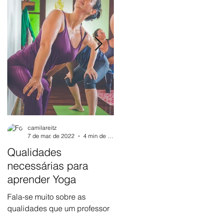
camilareitz
camilareitz
7 de mar. de 2022
4 min de leitura
29 de ago. de 2014
4 min de 
Qualidades
Os Yamas da Vida
necessárias para
Existem muitas formas de
aprender Yoga
Yoga e todas elas incluem a
prática, o treinar a técnica ou
Fala-se muito sobre as
repetir os ensinamentos com 
qualidades que um professor
objetivo de aplicá-los...