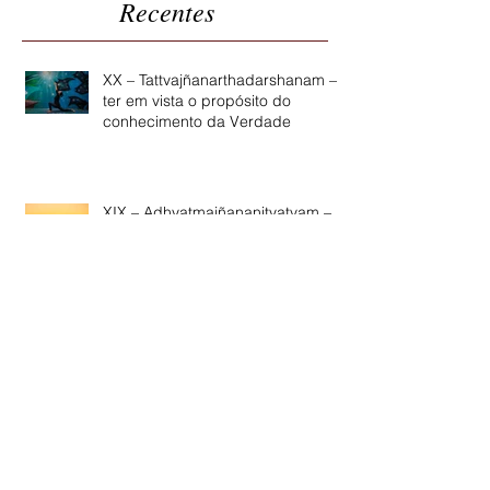
Recentes
XX – Tattvajñanarthadarshanam –
ter em vista o propósito do
conhecimento da Verdade
XIX – Adhyatmajñananityatvam –
Constância no conhecimento
centrado no Ser
XVIII – Aratih Janasamsadi –
ausência de grande desejo por
companhia