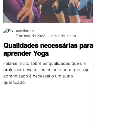
camilareitz
7 de mar. de 2022
4 min de leitura
Qualidades necessárias para
Os Yamas da
aprender Yoga
Existem muitas forma
incluem a prática, o t
Fala-se muito sobre as qualidades que um
repetir os ensinamen
professor deve ter, no entanto para que haja
aplicá-los...
aprendizado é necessário um aluno
qualificado.