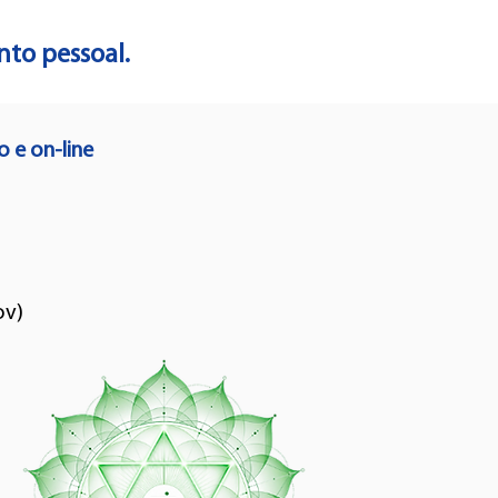
to pessoal.
 e on-line
ov)