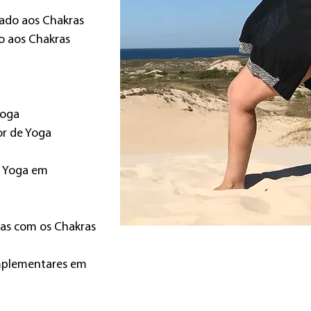
nado aos Chakras
do aos Chakras
Yoga
or de Yoga
a Yoga em
cas com os Chakras
omplementares em