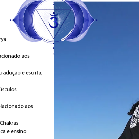
rya
lacionado aos
tradução e escrita,
úsculos
elacionado aos
 Chakras
ica e ensino