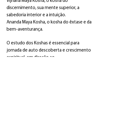
Vijnana Maya Kosha, o kosha do
discernimento, sua mente superior, a
sabedoria interior e a intuição.
Ananda Maya Kosha, o kosha do êxtase e da
bem-aventurança.
O estudo dos Koshas é essencial para
jornada de auto descoberta e crescimento
espiritual, em direção ao
autoconhecimento e à expansão da
consciência, repleta de aprendizados
profundos que continuarão a florescer ao
longo da vida.
2 horas de aula