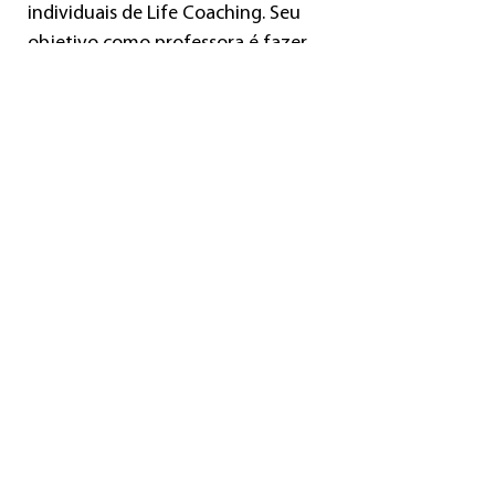
individuais de Life Coaching. Seu
objetivo como professora é fazer
com que os praticantes se
apaixonem pela prática e se sintam
motivados para através dela, se
tornem livres para viverem o seu
potencial.
Ministra cursos, workshops e
formação em Hatha Vinyasa Yoga -
método que desenvolveu através da
sua extensa experiência na prática
pessoal e ensinando centenas de
alunos ao longo da sua jornada.
Em 2017, fundou o
Studio Hatha
Vinyasa Yoga
em Florianópolis, onde