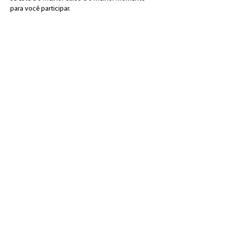
para você participar.
Responda com atenção e carinho.
​Atenção: O valor da matrícula não será
devolvido em caso de desistência.
Quero saber mais!
Professoras