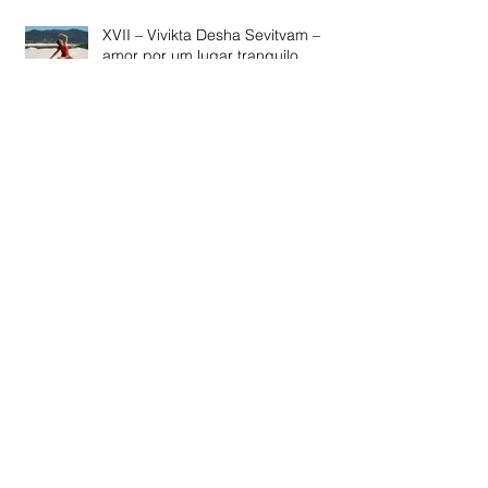
XVII – Vivikta Desha Sevitvam –
amor por um lugar tranquilo,
frequentar um lugar isolado.
XVI – Mayi ca anaya yogena
bhakthi avyabhicarini – devoção
inabalável ao Senhor.
XV – Nityam Samacittatvam
Ishtanishtopapattishu –
neutralidade diante do desejável e
do indesejável.
XIV – Anabhishvangah