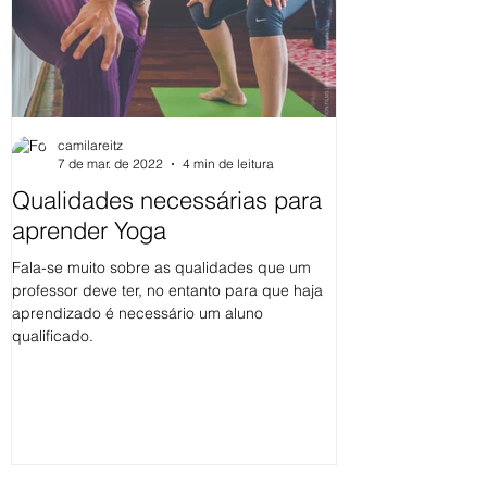
camilareitz
7 de mar. de 2022
4 min de leitura
Qualidades necessárias para
Os Yamas da 
aprender Yoga
Existem muitas forma
incluem a prática, o t
Fala-se muito sobre as qualidades que um
repetir os ensinamen
professor deve ter, no entanto para que haja
aplicá-los...
aprendizado é necessário um aluno
qualificado.