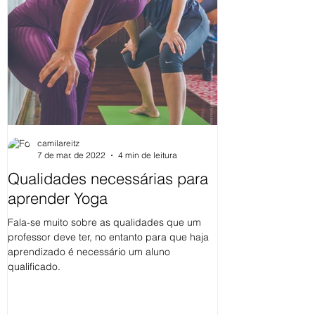
camilareitz
7 de mar. de 2022
4 min de leitura
Qualidades necessárias para
Os Yamas da 
aprender Yoga
Existem muitas forma
incluem a prática, o t
Fala-se muito sobre as qualidades que um
repetir os ensinamen
professor deve ter, no entanto para que haja
aplicá-los...
aprendizado é necessário um aluno