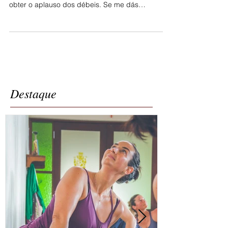
mim...
Meu Deus… Ajuda-me a dizer a palavra da
verdade na cara dos fortes, e a não mentir para
obter o aplauso dos débeis. Se me dás
dinheiro,...
Destaque