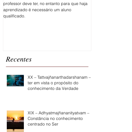
aprender Yoga
Existem muitas forma
incluem a prática, o t
Fala-se muito sobre as qualidades que um
repetir os ensinamen
professor deve ter, no entanto para que haja
aplicá-los...
aprendizado é necessário um aluno
qualificado.
Recentes
XX – Tattvajñanarthadarshanam –
ter em vista o propósito do
conhecimento da Verdade
XIX – Adhyatmajñananityatvam –
Constância no conhecimento